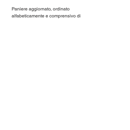
Paniere aggiornato, ordinato
alfabeticamente e comprensivo di
tutte le domande di fine capitolo e
di tutte le domande dei test di
autovalutazione. Corso di laurea
Pegaso (Pegaso, Universita'
Telematica) MA1647.
Per maggiori informazioni
contattaci qui sul sito (chat in
basso a destra), oppure su
Telegram nel gruppo
@panieri_unipegaso. Aiutaci
anche tu a migliorare ed
incrementare i panieri, riceverai
sconti esclusivi.