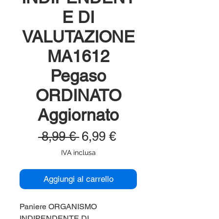
E DI
VALUTAZIONE
MA1612
Pegaso
ORDINATO
Aggiornato
Prezzo
Prezzo
 8,99 € 
6,99 €
regolare
scontato
IVA inclusa
Aggiungi al carrello
Paniere ORGANISMO
INDIPENDENTE DI