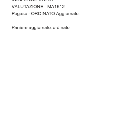
VALUTAZIONE - MA1612
Pegaso - ORDINATO Aggiornato.
Paniere aggiornato, ordinato
alfabeticamente e comprensivo di
tutte le domande di fine capitolo e
di tutte le domande dei test di
autovalutazione. Corso di laurea
Pegaso (Pegaso, Universita'
Telematica) MA1612
Comprensivo delle domande
presenti nella prova d'esame.
Per maggiori informazioni
contattaci qui sul sito (chat in
basso a destra), oppure su
Telegram nel gruppo
@panieri_unipegaso. Aiutaci