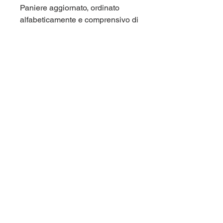
Paniere aggiornato, ordinato
alfabeticamente e comprensivo di
tutte le domande di fine capitolo e
di tutte le domande dei test di
autovalutazione. Corso di laurea
Unipegaso (Pegaso, Universit
Telematica) LM85 Scienze
pedagogiche.
Per maggiori informazioni
contattaci qui sul sito (chat in
basso a destra), oppure su
Telegram nel gruppo
panieri_unipegaso.