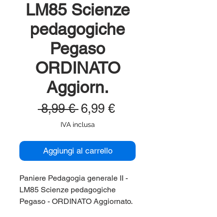
LM85 Scienze
pedagogiche
Pegaso
ORDINATO
Aggiorn.
Prezzo
Prezzo
 8,99 € 
6,99 €
regolare
scontato
IVA inclusa
Aggiungi al carrello
Paniere Pedagogia generale II -
LM85 Scienze pedagogiche
Pegaso - ORDINATO Aggiornato.