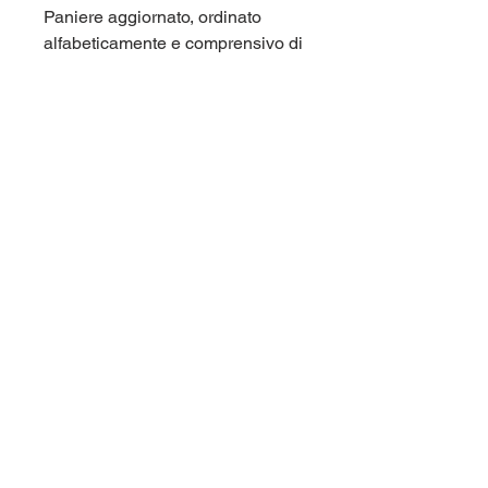
Paniere aggiornato, ordinato
alfabeticamente e comprensivo di
tutte le domande di fine capitolo e
di tutte le domande dei test di
autovalutazione. Corso di laurea
Unipegaso (Pegaso, Universit
Telematica) LM85 Scienze
pedagogiche.
Per maggiori informazioni
contattaci qui sul sito (chat in
basso a destra), oppure su
Telegram nel gruppo
panieri_unipegaso.