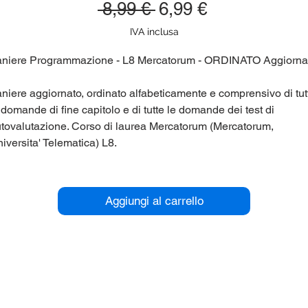
Prezzo
Prezzo
 8,99 € 
6,99 €
regolare
scontato
IVA inclusa
niere Programmazione - L8 Mercatorum - ORDINATO Aggiorna
niere aggiornato, ordinato alfabeticamente e comprensivo di tut
 domande di fine capitolo e di tutte le domande dei test di
tovalutazione. Corso di laurea Mercatorum (Mercatorum,
iversita' Telematica) L8.
r maggiori informazioni contattaci qui sul sito (chat in basso a
stra), oppure su Telegram nel gruppo @panieri_unipegaso.
Aggiungi al carrello
utaci anche tu a migliorare ed incrementare i panieri, riceverai
onti esclusivi.