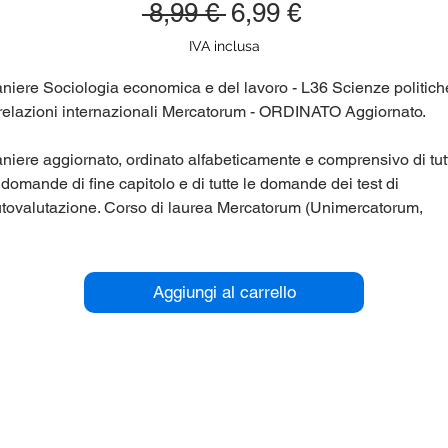
Prezzo
Prezzo
 8,99 € 
6,99 €
regolare
scontato
IVA inclusa
niere Sociologia economica e del lavoro - L36 Scienze politich
relazioni internazionali Mercatorum - ORDINATO Aggiornato.
niere aggiornato, ordinato alfabeticamente e comprensivo di tut
 domande di fine capitolo e di tutte le domande dei test di
tovalutazione. Corso di laurea Mercatorum (Unimercatorum,
iversita' Telematica) L36 Scienze politiche e relazioni
ternazionali.
Aggiungi al carrello
r maggiori informazioni contattaci qui sul sito (chat in basso a
stra), oppure su Telegram nel gruppo panieri_unipegaso.