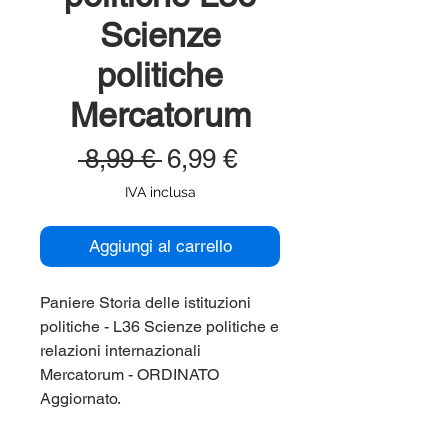
Scienze
politiche
Mercatorum
Prezzo
Prezzo
 8,99 € 
6,99 €
regolare
scontato
IVA inclusa
Aggiungi al carrello
Paniere Storia delle istituzioni
politiche - L36 Scienze politiche e
relazioni internazionali
Mercatorum - ORDINATO
Aggiornato.
Paniere aggiornato, ordinato