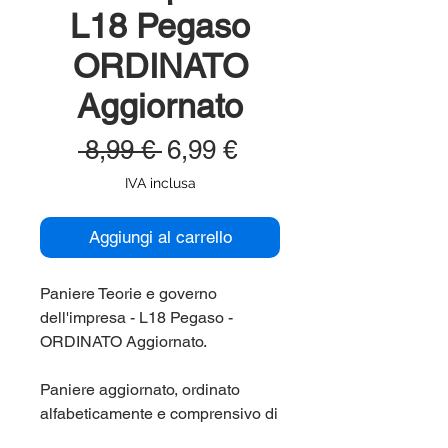
L18 Pegaso
ORDINATO
Aggiornato
Prezzo
Prezzo
 8,99 € 
6,99 €
regolare
scontato
IVA inclusa
Aggiungi al carrello
Paniere Teorie e governo
dell'impresa - L18 Pegaso -
ORDINATO Aggiornato.
Paniere aggiornato, ordinato
alfabeticamente e comprensivo di
tutte le domande di fine capitolo e