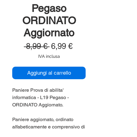
Pegaso
ORDINATO
Aggiornato
Prezzo
Prezzo
 8,99 € 
6,99 €
regolare
scontato
IVA inclusa
Aggiungi al carrello
Paniere Prova di abilita'
informatica - L19 Pegaso -
ORDINATO Aggiornato.
Paniere aggiornato, ordinato
alfabeticamente e comprensivo di
tutte le domande di fine capitolo e