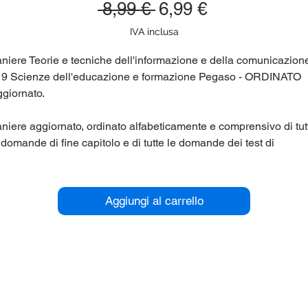
Prezzo
Prezzo
 8,99 € 
6,99 €
regolare
scontato
IVA inclusa
niere Teorie e tecniche dell'informazione e della comunicazione
9 Scienze dell'educazione e formazione Pegaso - ORDINATO
giornato.
niere aggiornato, ordinato alfabeticamente e comprensivo di tut
 domande di fine capitolo e di tutte le domande dei test di
tovalutazione. Corso di laurea Unipegaso (Pegaso, Universit
lematica) L19 Scienze dell'educazione e formazione.
Aggiungi al carrello
r maggiori informazioni contattaci qui sul sito (chat in basso a
stra), oppure su Telegram nel gruppo panieri_unipegaso.