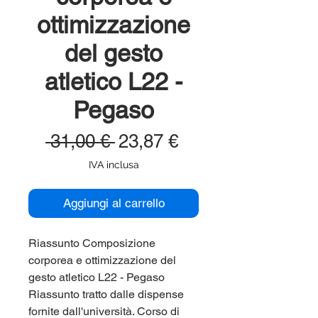
ottimizzazione
del gesto
atletico L22 -
Pegaso
Prezzo
Prezzo
 31,00 € 
23,87 €
regolare
scontato
IVA inclusa
Aggiungi al carrello
Riassunto Composizione
corporea e ottimizzazione del
gesto atletico L22 - Pegaso
Riassunto tratto dalle dispense
fornite dall'università. Corso di