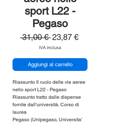
sport L22 -
Pegaso
Prezzo
Prezzo
 31,00 € 
23,87 €
regolare
scontato
IVA inclusa
Aggiungi al carrello
Riassunto Il ruolo delle vie aeree
nello sport L22 - Pegaso
Riassunto tratto dalle dispense
fornite dall'università. Corso di
laurea
Pegaso (Unipegaso, Universita'
Telematica) L22.