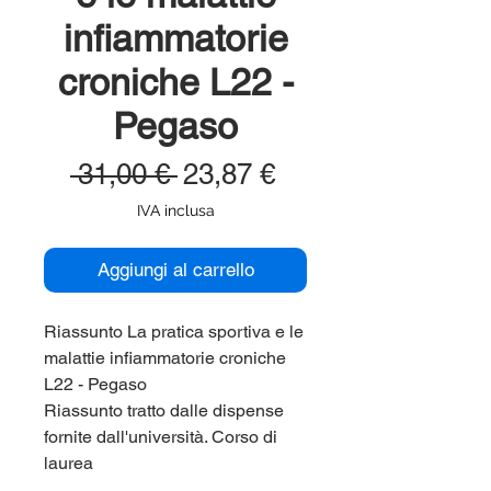
infiammatorie
croniche L22 -
Pegaso
Prezzo
Prezzo
 31,00 € 
23,87 €
regolare
scontato
IVA inclusa
Aggiungi al carrello
Riassunto La pratica sportiva e le
malattie infiammatorie croniche
L22 - Pegaso
Riassunto tratto dalle dispense
fornite dall'università. Corso di
laurea
Pegaso (Unipegaso, Universita'